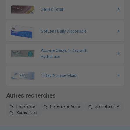
Dailies Total1
SofLens Daily Disposable
Acuvue Oasys 1-Day with
HydraLuxe
1-Day Acuvue Moist
Autres recherches
Ephémère
Ephémère Aqua
Somofilcon A
Somofilcon