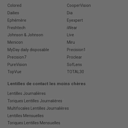
Colored
CooperVision
Dailies
Dia
Ephémère
Eyexpert
Freshtech
iWear
Johnson & Johnson
Live
Menicon
Miru
MyDay daily disposable
Precision1
Precision7
Proclear
PureVision
SofLens
TopVue
TOTAL30
Lentilles de contact les moins chères
Lentilles Journalières
Toriques Lentilles Journalières
Multifocales Lentilles Journalières
Lentilles Mensuelles
Toriques Lentilles Mensuelles