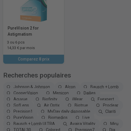
PureVision 2 for
Astigmatism
3 ou 6 pcs
14,33 € par mois
Comparez 8 prix
Recherches populaires
Johnson & Johnson
Alcon
Bausch + Lomb
CooperVision
Menicon
Dailies
Acuvue
Biofinity
iWear
Eyexpert
SofLens
Air Optix
Biotrue
Proclear
Precision1
MyDay daily disposable
Clariti
PureVision
Biomedics
Live
Bausch + Lomb ULTRA
Avaira Vitality
Miru
TOTAL30
Colored
Precision7
Dia