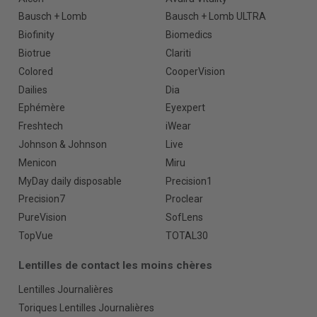
Bausch + Lomb
Bausch + Lomb ULTRA
Biofinity
Biomedics
Biotrue
Clariti
Colored
CooperVision
Dailies
Dia
Ephémère
Eyexpert
Freshtech
iWear
Johnson & Johnson
Live
Menicon
Miru
MyDay daily disposable
Precision1
Precision7
Proclear
PureVision
SofLens
TopVue
TOTAL30
Lentilles de contact les moins chères
Lentilles Journalières
Toriques Lentilles Journalières