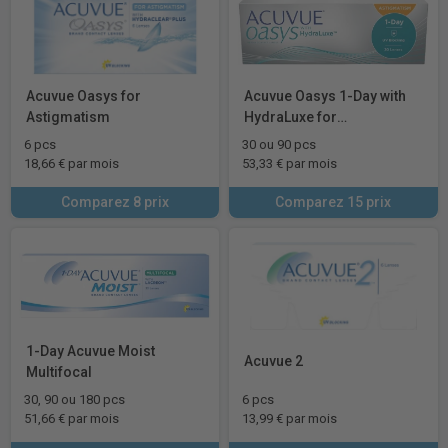
Acuvue Oasys for
Acuvue Oasys 1-Day with
Astigmatism
HydraLuxe for
Astigmatism
6 pcs
30 ou 90 pcs
18,66 € par mois
53,33 € par mois
Comparez 8 prix
Comparez 15 prix
1-Day Acuvue Moist
Acuvue 2
Multifocal
30, 90 ou 180 pcs
6 pcs
51,66 € par mois
13,99 € par mois