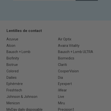
Lentilles de contact
Acuvue
Air Optix
Alcon
Avaira Vitality
Bausch + Lomb
Bausch + Lomb ULTRA
Biofinity
Biomedics
Biotrue
Clariti
Colored
CooperVision
Dailies
Dia
Ephémère
Eyexpert
Freshtech
iWear
Johnson & Johnson
Live
Menicon
Miru
MyDay daily disposable
Precision1