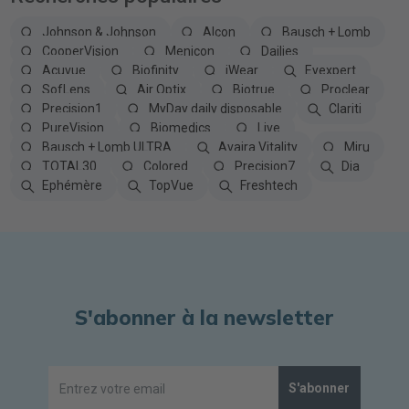
Johnson & Johnson
Alcon
Bausch + Lomb
CooperVision
Menicon
Dailies
Acuvue
Biofinity
iWear
Eyexpert
SofLens
Air Optix
Biotrue
Proclear
Precision1
MyDay daily disposable
Clariti
PureVision
Biomedics
Live
Bausch + Lomb ULTRA
Avaira Vitality
Miru
TOTAL30
Colored
Precision7
Dia
Ephémère
TopVue
Freshtech
S'abonner à la newsletter
S'abonner