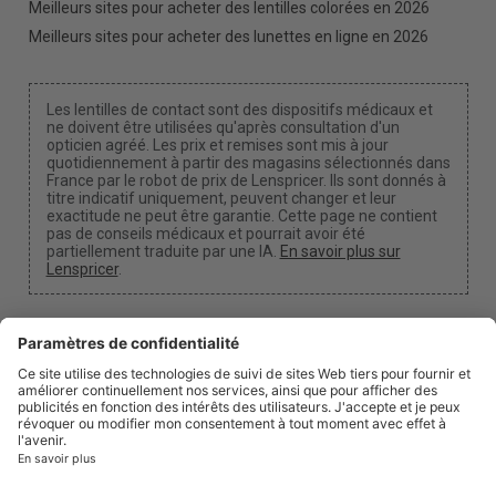
Meilleurs sites pour acheter des lentilles colorées en 2026
Meilleurs sites pour acheter des lunettes en ligne en 2026
Les lentilles de contact sont des dispositifs médicaux et
ne doivent être utilisées qu'après consultation d'un
opticien agréé. Les prix et remises sont mis à jour
quotidiennement à partir des magasins sélectionnés dans
France par le robot de prix de Lenspricer. Ils sont donnés à
titre indicatif uniquement, peuvent changer et leur
exactitude ne peut être garantie. Cette page ne contient
pas de conseils médicaux et pourrait avoir été
partiellement traduite par une IA.
En savoir plus sur
Lenspricer
.
Paramètres des cookies
Nous pouvons percevoir une commission si vous
utilisez l'un de nos liens pour effectuer un achat.