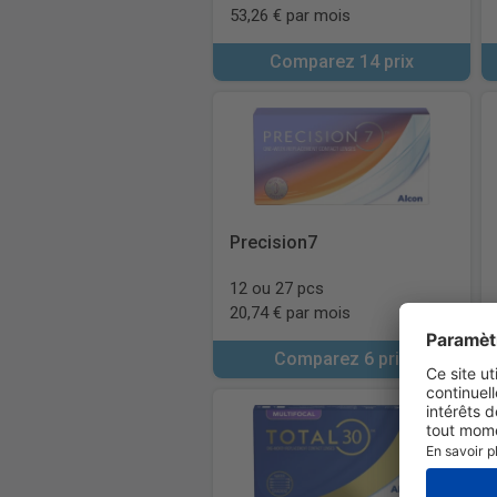
53,26 € par mois
Comparez 14 prix
Precision7
12 ou 27 pcs
20,74 € par mois
Comparez 6 prix