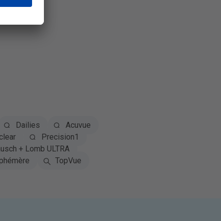
Dailies
Acuvue
clear
Precision1
usch + Lomb ULTRA
phémère
TopVue