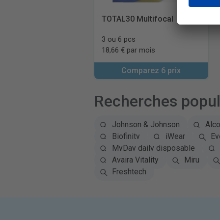
TOTAL30 Multifocal
3 ou 6 pcs
18,66 € par mois
Comparez 6 prix
Recherches popul
Johnson & Johnson
Alc
Biofinity
iWear
Ey
MyDay daily disposable
Avaira Vitality
Miru
Freshtech