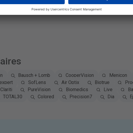
aires
on
Bausch + Lomb
CooperVision
Menicon
expert
SofLens
Air Optix
Biotrue
Pro
Clariti
PureVision
Biomedics
Live
Ba
TOTAL30
Colored
Precision7
Dia
E