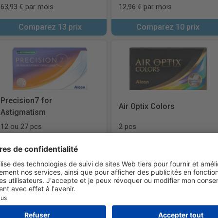
63,93 € par mois
12,96 € par mois
Comparez 13 prix
Comparez 10 prix
Precision7 for
Air Optix Colors
Astigmatism
12 ou 27 pcs
2 pcs
28,74 € par mois
21,99 € par mois
Comparez 6 prix
Comparez 8 prix