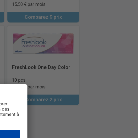
15,50 € par mois
Comparez 9 prix
FreshLook One Day Color
10 pcs
77,94 € par mois
Comparez 2 prix