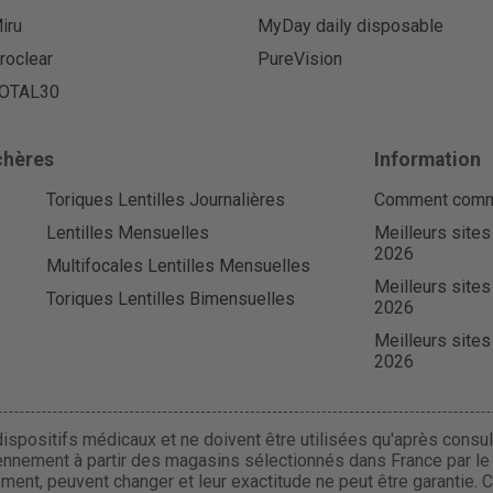
iru
MyDay daily disposable
roclear
PureVision
OTAL30
chères
Information
Toriques Lentilles Journalières
Comment comman
Lentilles Mensuelles
Meilleurs sites
2026
Multifocales Lentilles Mensuelles
Meilleurs sites
Toriques Lentilles Bimensuelles
2026
Meilleurs sites
2026
ispositifs médicaux et ne doivent être utilisées qu'après consult
ennement à partir des magasins sélectionnés dans France par le r
uement, peuvent changer et leur exactitude ne peut être garantie. 