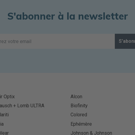
S'abonner à la newsletter
S'abon
ir Optix
Alcon
ausch + Lomb ULTRA
Biofinity
lariti
Colored
ia
Ephémère
Wear
Johnson & Johnson