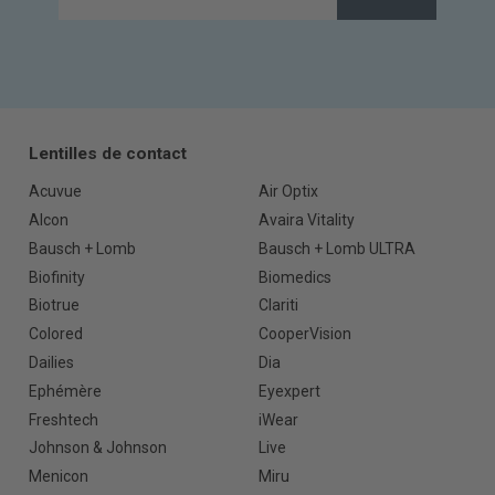
Lentilles de contact
Acuvue
Air Optix
Alcon
Avaira Vitality
Bausch + Lomb
Bausch + Lomb ULTRA
Biofinity
Biomedics
Biotrue
Clariti
Colored
CooperVision
Dailies
Dia
Ephémère
Eyexpert
Freshtech
iWear
Johnson & Johnson
Live
Menicon
Miru