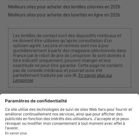
Meilleurs sites pour acheter des lentilles colorées en 2026
Meilleurs sites pour acheter des lunettes en ligne en 2026
Les lentilles de contact sont des dispositifs médicaux et
ne doivent être utilisées qu'après consultation d'un
opticien agréé. Les prix et remises sont mis à jour
quotidiennement à partir des magasins sélectionnés dans
France par le robot de prix de Lenspricer. Ils sont donnés à
titre indicatif uniquement, peuvent changer et leur
exactitude ne peut être garantie. Cette page ne contient
pas de conseils médicaux et pourrait avoir été
partiellement traduite par une IA.
En savoir plus sur
Lenspricer
.
Paramètres des cookies
Nous pouvons percevoir une commission si vous
utilisez l'un de nos liens pour effectuer un achat.