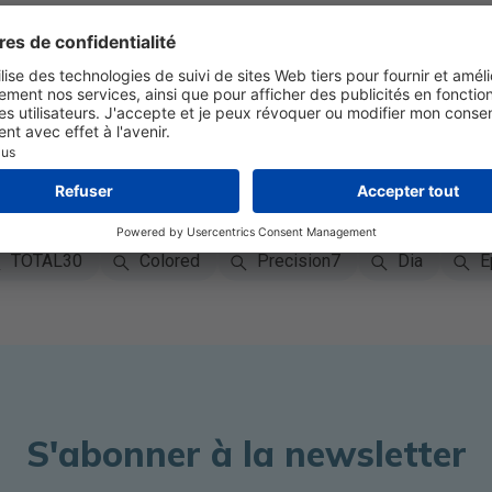
aires
on
Bausch + Lomb
CooperVision
Menicon
expert
SofLens
Air Optix
Biotrue
Pro
Clariti
PureVision
Biomedics
Live
Ba
TOTAL30
Colored
Precision7
Dia
E
S'abonner à la newsletter