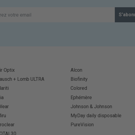
S'abon
ir Optix
Alcon
ausch + Lomb ULTRA
Biofinity
lariti
Colored
ia
Ephémère
Wear
Johnson & Johnson
iru
MyDay daily disposable
roclear
PureVision
OTAL30