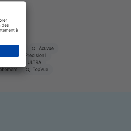
Dailies
Acuvue
clear
Precision1
usch + Lomb ULTRA
phémère
TopVue