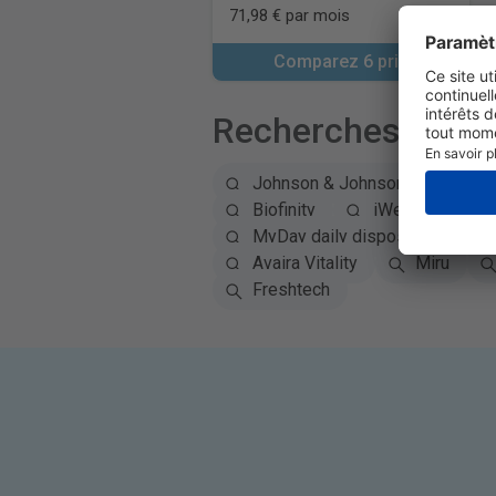
71,98 € par mois
Comparez 6 prix
Recherches popul
Johnson & Johnson
Alc
Biofinity
iWear
Ey
MyDay daily disposable
Avaira Vitality
Miru
Freshtech