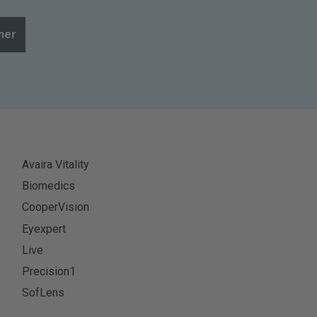
ner
Avaira Vitality
Biomedics
CooperVision
Eyexpert
Live
Precision1
SofLens