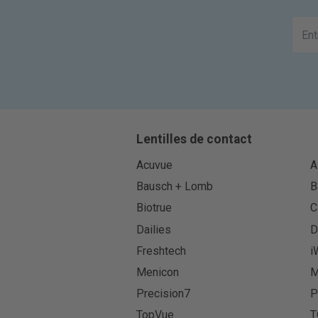
Lentilles de contact
Acuvue
A
Bausch + Lomb
B
Biotrue
C
Dailies
D
Freshtech
i
Menicon
M
Precision7
P
TopVue
T