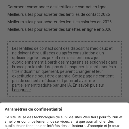
Comment commander des lentilles de contact en ligne
Meilleurs sites pour acheter des lentilles de contact 2026
Meilleurs sites pour acheter des lentilles colorées en 2026
Meilleurs sites pour acheter des lunettes en ligne en 2026
Les lentilles de contact sont des dispositifs médicaux et
ne doivent être utilisées qu'après consultation d'un
opticien agréé. Les prix et remises sont mis à jour
quotidiennement à partir des magasins sélectionnés dans
France par le robot de prix de Lenspricer. Ils sont donnés à
titre indicatif uniquement, peuvent changer et leur
exactitude ne peut être garantie. Cette page ne contient
pas de conseils médicaux et pourrait avoir été
partiellement traduite par une IA.
En savoir plus sur
Lenspricer
.
Paramètres des cookies