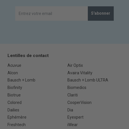
S'abonner
Lentilles de contact
Acuvue
Air Optix
Alcon
Avaira Vitality
Bausch + Lomb
Bausch + Lomb ULTRA
Biofinity
Biomedics
Biotrue
Clariti
Colored
CooperVision
Dailies
Dia
Ephémère
Eyexpert
Freshtech
iWear