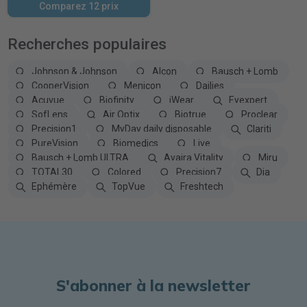
Comparez 12 prix
Recherches populaires
Johnson & Johnson
Alcon
Bausch + Lomb
CooperVision
Menicon
Dailies
Acuvue
Biofinity
iWear
Eyexpert
SofLens
Air Optix
Biotrue
Proclear
Precision1
MyDay daily disposable
Clariti
PureVision
Biomedics
Live
Bausch + Lomb ULTRA
Avaira Vitality
Miru
TOTAL30
Colored
Precision7
Dia
Ephémère
TopVue
Freshtech
S'abonner à la newsletter