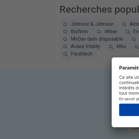
Recherches popul
Johnson & Johnson
Alc
Biofinity
iWear
Ey
MyDay daily disposable
Avaira Vitality
Miru
Freshtech