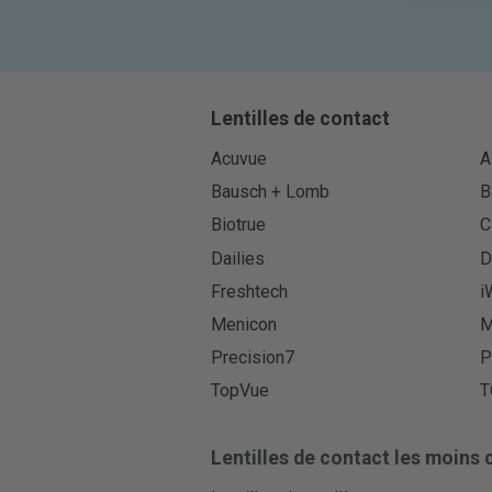
Lentilles de contact
Acuvue
A
Bausch + Lomb
B
Biotrue
C
Dailies
D
Freshtech
i
Menicon
M
Precision7
P
TopVue
T
Lentilles de contact les moins 