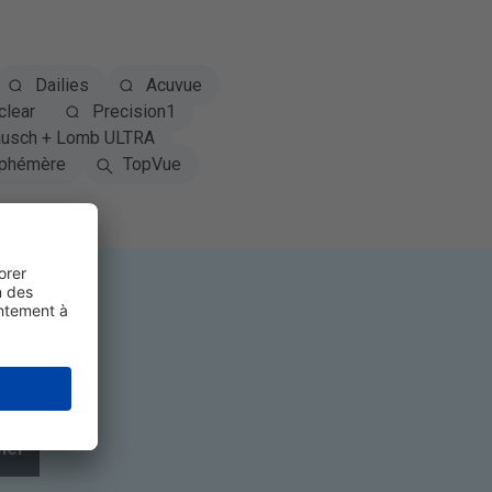
Dailies
Acuvue
clear
Precision1
usch + Lomb ULTRA
phémère
TopVue
ner