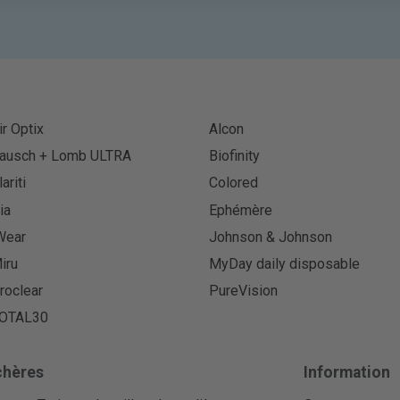
ir Optix
Alcon
ausch + Lomb ULTRA
Biofinity
lariti
Colored
ia
Ephémère
Wear
Johnson & Johnson
iru
MyDay daily disposable
roclear
PureVision
OTAL30
chères
Information