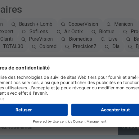
aires
on
Bausch + Lomb
CooperVision
Menicon
expert
SofLens
Air Optix
Biotrue
Pro
Clariti
PureVision
Biomedics
Live
Ba
TOTAL30
Colored
Precision7
Dia
E
S'abonner à la newsletter
S'abon