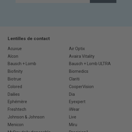
Lentilles de contact
Acuvue
Air Optix
Alcon
Avaira Vitality
Bausch + Lomb
Bausch + Lomb ULTRA
Biofinity
Biomedics
Biotrue
Clariti
Colored
CooperVision
Dailies
Dia
Ephémère
Eyexpert
Freshtech
iWear
Johnson & Johnson
Live
Menicon
Miru