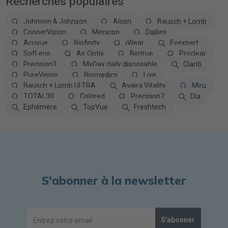
Recherches populaires
Johnson & Johnson
Alcon
Bausch + Lomb
CooperVision
Menicon
Dailies
Acuvue
Biofinity
iWear
Eyexpert
SofLens
Air Optix
Biotrue
Proclear
Precision1
MyDay daily disposable
Clariti
PureVision
Biomedics
Live
Bausch + Lomb ULTRA
Avaira Vitality
Miru
TOTAL30
Colored
Precision7
Dia
Ephémère
TopVue
Freshtech
S'abonner à la newsletter
S'abonner