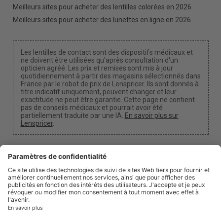
Meilleurs sites pour acheter des lentilles colorées en 2026
Meilleurs sites pour acheter des lunettes en ligne en 2026
Les lentilles de contact sont des dispositifs médicaux et
ne doivent être utilisées qu'après consultation d'un
opticien agréé. Les prix et remises sont mis à jour
quotidiennement à partir des magasins sélectionnés dans
France par le robot de prix de Lenspricer. Ils sont donnés à
titre indicatif uniquement, peuvent changer et leur
exactitude ne peut être garantie. Cette page ne contient
pas de conseils médicaux et pourrait avoir été
partiellement traduite par une IA.
En savoir plus sur
Lenspricer
.
Paramètres des cookies
Nous pouvons percevoir une commission si vous
utilisez l'un de nos liens pour effectuer un achat.