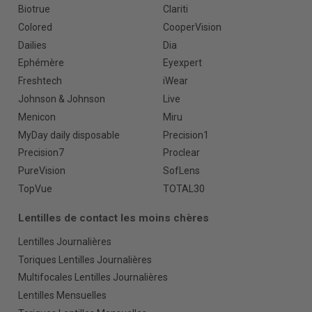
Biotrue
Clariti
Colored
CooperVision
Dailies
Dia
Ephémère
Eyexpert
Freshtech
iWear
Johnson & Johnson
Live
Menicon
Miru
MyDay daily disposable
Precision1
Precision7
Proclear
PureVision
SofLens
TopVue
TOTAL30
Lentilles de contact les moins chères
Lentilles Journalières
Toriques Lentilles Journalières
Multifocales Lentilles Journalières
Lentilles Mensuelles