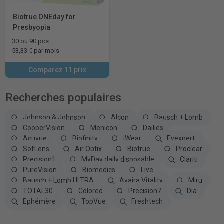
Biotrue ONEday for
Presbyopia
30 ou 90 pcs
53,33 € par mois
Comparez 11 prix
Recherches populaires
Johnson & Johnson
Alcon
Bausch + Lomb
CooperVision
Menicon
Dailies
Acuvue
Biofinity
iWear
Eyexpert
SofLens
Air Optix
Biotrue
Proclear
Precision1
MyDay daily disposable
Clariti
PureVision
Biomedics
Live
Bausch + Lomb ULTRA
Avaira Vitality
Miru
TOTAL30
Colored
Precision7
Dia
Ephémère
TopVue
Freshtech