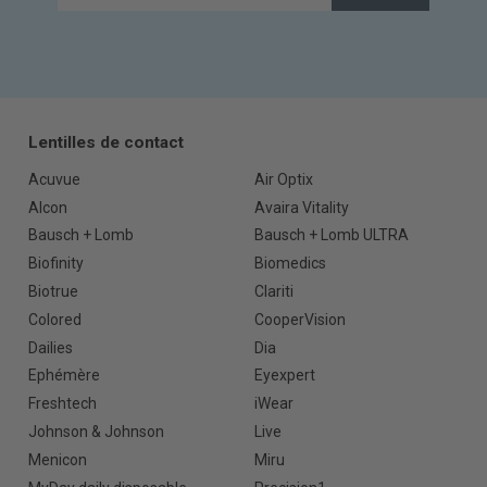
Lentilles de contact
Acuvue
Air Optix
Alcon
Avaira Vitality
Bausch + Lomb
Bausch + Lomb ULTRA
Biofinity
Biomedics
Biotrue
Clariti
Colored
CooperVision
Dailies
Dia
Ephémère
Eyexpert
Freshtech
iWear
Johnson & Johnson
Live
Menicon
Miru