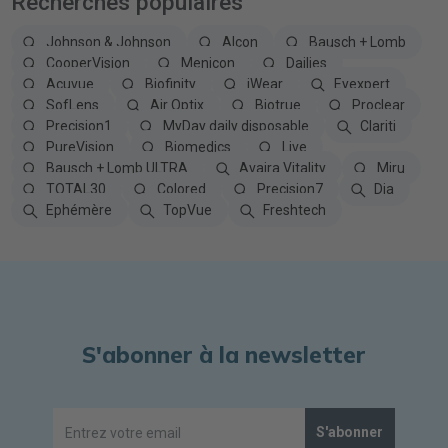
Recherches populaires
Johnson & Johnson
Alcon
Bausch + Lomb
CooperVision
Menicon
Dailies
Acuvue
Biofinity
iWear
Eyexpert
SofLens
Air Optix
Biotrue
Proclear
Precision1
MyDay daily disposable
Clariti
PureVision
Biomedics
Live
Bausch + Lomb ULTRA
Avaira Vitality
Miru
TOTAL30
Colored
Precision7
Dia
Ephémère
TopVue
Freshtech
S'abonner à la newsletter
S'abonner