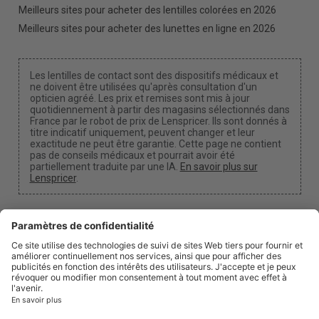
Meilleurs sites pour acheter des lentilles colorées en 2026
Meilleurs sites pour acheter des lunettes en ligne en 2026
Les lentilles de contact sont des dispositifs médicaux et
ne doivent être utilisées qu'après consultation d'un
opticien agréé. Les prix et remises sont mis à jour
quotidiennement à partir des magasins sélectionnés dans
France par le robot de prix de Lenspricer. Ils sont donnés à
titre indicatif uniquement, peuvent changer et leur
exactitude ne peut être garantie. Cette page ne contient
pas de conseils médicaux et pourrait avoir été
partiellement traduite par une IA.
En savoir plus sur
Lenspricer
.
Paramètres des cookies
Nous pouvons percevoir une commission si vous
utilisez l'un de nos liens pour effectuer un achat.