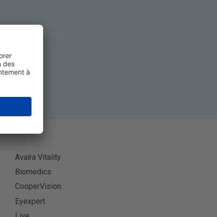
ner
Avaira Vitality
Biomedics
CooperVision
Eyexpert
Live