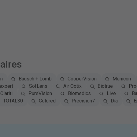
aires
on
Bausch + Lomb
CooperVision
Menicon
expert
SofLens
Air Optix
Biotrue
Pro
Clariti
PureVision
Biomedics
Live
Ba
TOTAL30
Colored
Precision7
Dia
E