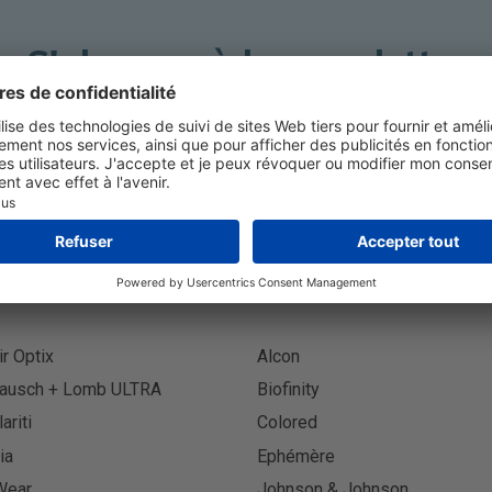
S'abonner à la newsletter
S'abon
ir Optix
Alcon
ausch + Lomb ULTRA
Biofinity
lariti
Colored
ia
Ephémère
Wear
Johnson & Johnson