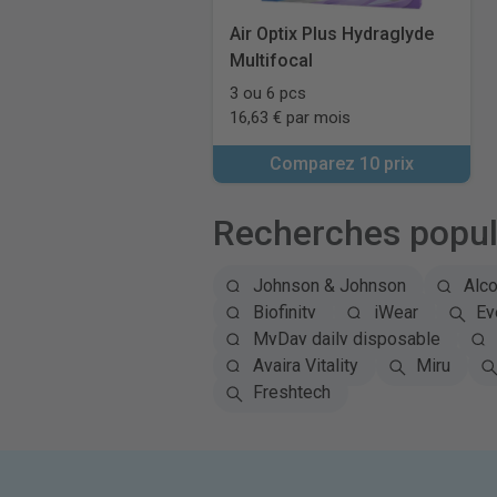
Air Optix Plus Hydraglyde
Multifocal
3 ou 6 pcs
16,63 € par mois
Comparez 10 prix
Recherches popul
Johnson & Johnson
Alc
Biofinity
iWear
Ey
MyDay daily disposable
Avaira Vitality
Miru
Freshtech