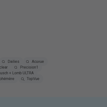
Dailies
Acuvue
clear
Precision1
usch + Lomb ULTRA
phémère
TopVue