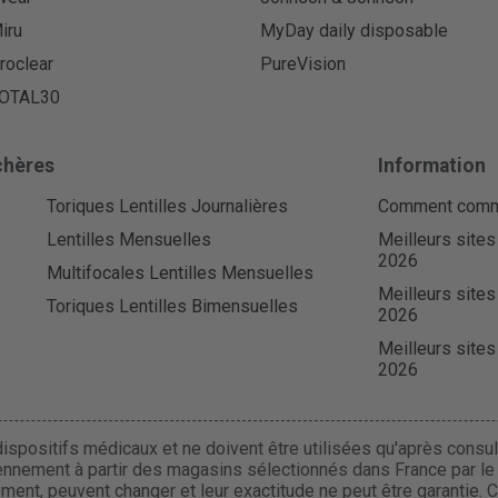
iru
MyDay daily disposable
roclear
PureVision
OTAL30
chères
Information
Toriques Lentilles Journalières
Comment comman
Lentilles Mensuelles
Meilleurs sites
2026
Multifocales Lentilles Mensuelles
Meilleurs sites
Toriques Lentilles Bimensuelles
2026
Meilleurs sites
2026
ispositifs médicaux et ne doivent être utilisées qu'après consult
ennement à partir des magasins sélectionnés dans France par le r
uement, peuvent changer et leur exactitude ne peut être garantie. 