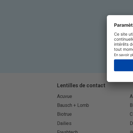
Lentilles de contact
Acuvue
A
Bausch + Lomb
B
Biotrue
C
Dailies
D
Freshtech
i