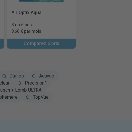
Air Optix Aqua
3 ou 6 pcs
8,66 € par mois
Comparez 6 prix
Dailies
Acuvue
clear
Precision1
usch + Lomb ULTRA
phémère
TopVue