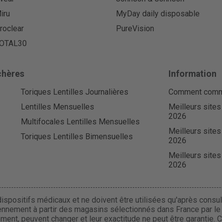
iru
MyDay daily disposable
roclear
PureVision
OTAL30
chères
Information
Toriques Lentilles Journalières
Comment comman
Lentilles Mensuelles
Meilleurs sites
2026
Multifocales Lentilles Mensuelles
Meilleurs sites
Toriques Lentilles Bimensuelles
2026
Meilleurs sites
2026
ispositifs médicaux et ne doivent être utilisées qu'après consult
ennement à partir des magasins sélectionnés dans France par le r
uement, peuvent changer et leur exactitude ne peut être garantie. 