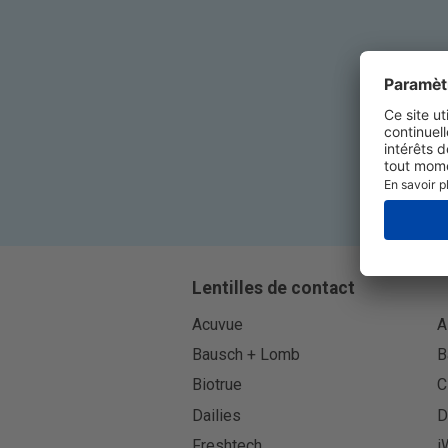
Lentilles de contact
Acuvue
A
Bausch + Lomb
B
Biotrue
C
Dailies
D
Freshtech
i