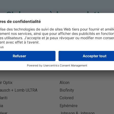
S'abonner à la newsletter
S'abon
ir Optix
Alcon
ausch + Lomb ULTRA
Biofinity
lariti
Colored
ia
Ephémère
Wear
Johnson & Johnson