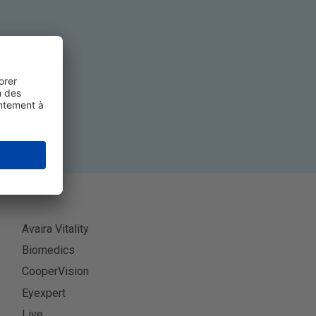
ner
Avaira Vitality
Biomedics
CooperVision
Eyexpert
Live