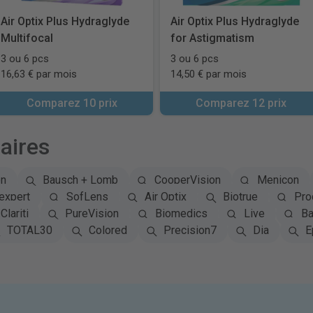
Air Optix Plus Hydraglyde
Air Optix Plus Hydraglyde
Multifocal
for Astigmatism
3 ou 6 pcs
3 ou 6 pcs
16,63 € par mois
14,50 € par mois
Comparez 10 prix
Comparez 12 prix
aires
on
Bausch + Lomb
CooperVision
Menicon
expert
SofLens
Air Optix
Biotrue
Pro
Clariti
PureVision
Biomedics
Live
Ba
TOTAL30
Colored
Precision7
Dia
E