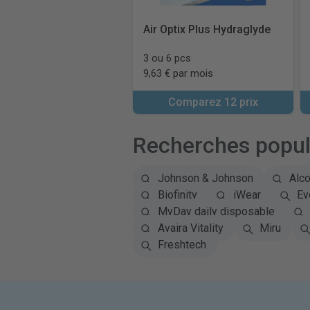
Air Optix Plus Hydraglyde
3 ou 6 pcs
9,63 € par mois
Comparez 12 prix
Recherches popul
Johnson & Johnson
Alc
Biofinity
iWear
Ey
MyDay daily disposable
Avaira Vitality
Miru
Freshtech