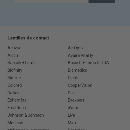
Lentilles de contact
Acuvue
Air Optix
Alcon
Avaira Vitality
Bausch + Lomb
Bausch + Lomb ULTRA
Biofinity
Biomedics
Biotrue
Clariti
Colored
CooperVision
Dailies
Dia
Ephémère
Eyexpert
Freshtech
iWear
Johnson & Johnson
Live
Menicon
Miru