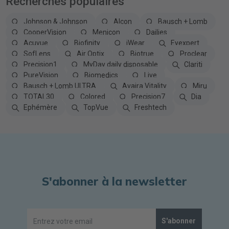
Recherches populaires
Johnson & Johnson
Alcon
Bausch + Lomb
CooperVision
Menicon
Dailies
Acuvue
Biofinity
iWear
Eyexpert
SofLens
Air Optix
Biotrue
Proclear
Precision1
MyDay daily disposable
Clariti
PureVision
Biomedics
Live
Bausch + Lomb ULTRA
Avaira Vitality
Miru
TOTAL30
Colored
Precision7
Dia
Ephémère
TopVue
Freshtech
S'abonner à la newsletter
S'abonner