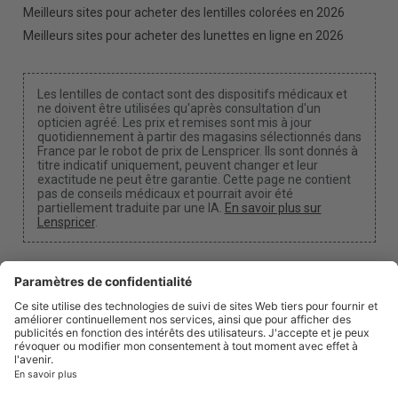
Meilleurs sites pour acheter des lentilles colorées en 2026
Meilleurs sites pour acheter des lunettes en ligne en 2026
Les lentilles de contact sont des dispositifs médicaux et
ne doivent être utilisées qu'après consultation d'un
opticien agréé. Les prix et remises sont mis à jour
quotidiennement à partir des magasins sélectionnés dans
France par le robot de prix de Lenspricer. Ils sont donnés à
titre indicatif uniquement, peuvent changer et leur
exactitude ne peut être garantie. Cette page ne contient
pas de conseils médicaux et pourrait avoir été
partiellement traduite par une IA.
En savoir plus sur
Lenspricer
.
Paramètres des cookies
Nous pouvons percevoir une commission si vous
utilisez l'un de nos liens pour effectuer un achat.