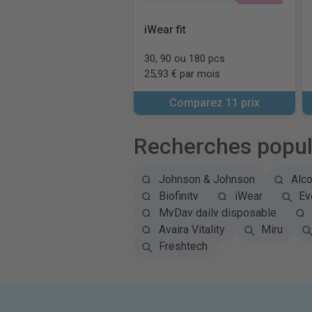
iWear fit
30, 90 ou 180 pcs
25,93 € par mois
Comparez 11 prix
Recherches popul
Johnson & Johnson
Alc
Biofinity
iWear
Ey
MyDay daily disposable
Avaira Vitality
Miru
Freshtech