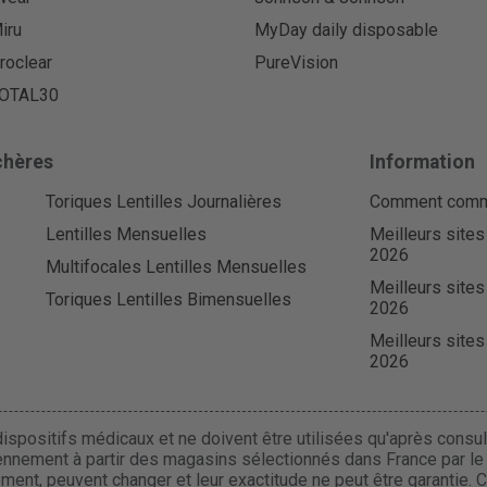
iru
MyDay daily disposable
roclear
PureVision
OTAL30
chères
Information
Toriques Lentilles Journalières
Comment comman
Lentilles Mensuelles
Meilleurs sites
2026
Multifocales Lentilles Mensuelles
Meilleurs sites
Toriques Lentilles Bimensuelles
2026
Meilleurs sites
2026
ispositifs médicaux et ne doivent être utilisées qu'après consult
ennement à partir des magasins sélectionnés dans France par le r
uement, peuvent changer et leur exactitude ne peut être garantie. 