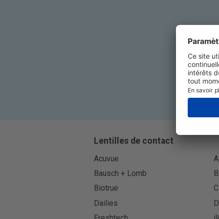
Lentilles de contact
Acuvue
A
Bausch + Lomb
B
Biotrue
C
Dailies
D
Freshtech
i