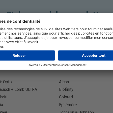
S'abonner à la newsletter
S'abon
ir Optix
Alcon
ausch + Lomb ULTRA
Biofinity
lariti
Colored
ia
Ephémère
Wear
Johnson & Johnson