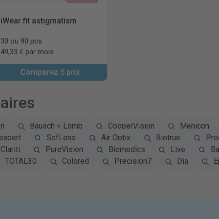
iWear fit astigmatism
30 ou 90 pcs
49,33 € par mois
Comparez 5 prix
aires
on
Bausch + Lomb
CooperVision
Menicon
expert
SofLens
Air Optix
Biotrue
Pro
Clariti
PureVision
Biomedics
Live
Ba
TOTAL30
Colored
Precision7
Dia
E