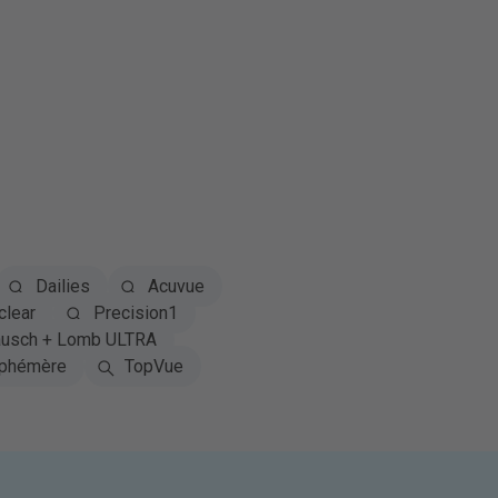
Dailies
Acuvue
clear
Precision1
usch + Lomb ULTRA
phémère
TopVue