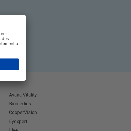
ner
Avaira Vitality
Biomedics
CooperVision
Eyexpert
Live