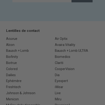
Lentilles de contact
Acuvue
Air Optix
Alcon
Avaira Vitality
Bausch + Lomb
Bausch + Lomb ULTRA
Biofinity
Biomedics
Biotrue
Clariti
Colored
CooperVision
Dailies
Dia
Ephémère
Eyexpert
Freshtech
iWear
Johnson & Johnson
Live
Menicon
Miru