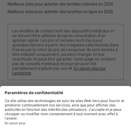
Meilleurs sites pour acheter des lentilles colorées en 2026
Meilleurs sites pour acheter des lunettes en ligne en 2026
Les lentilles de contact sont des dispositifs médicaux et
ne doivent être utilisées qu'après consultation d'un
opticien agréé. Les prix et remises sont mis à jour
quotidiennement à partir des magasins sélectionnés dans
France par le robot de prix de Lenspricer. Ils sont donnés à
titre indicatif uniquement, peuvent changer et leur
exactitude ne peut être garantie. Cette page ne contient
pas de conseils médicaux et pourrait avoir été
partiellement traduite par une IA.
En savoir plus sur
Lenspricer
.
Paramètres des cookies
Nous pouvons percevoir une commission si vous
utilisez l'un de nos liens pour effectuer un achat.