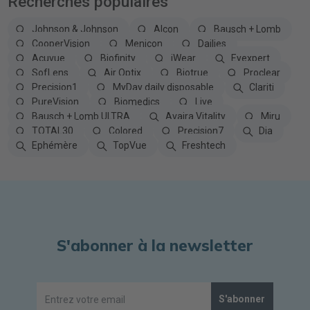
Recherches populaires
Johnson & Johnson
Alcon
Bausch + Lomb
CooperVision
Menicon
Dailies
Acuvue
Biofinity
iWear
Eyexpert
SofLens
Air Optix
Biotrue
Proclear
Precision1
MyDay daily disposable
Clariti
PureVision
Biomedics
Live
Bausch + Lomb ULTRA
Avaira Vitality
Miru
TOTAL30
Colored
Precision7
Dia
Ephémère
TopVue
Freshtech
S'abonner à la newsletter
S'abonner