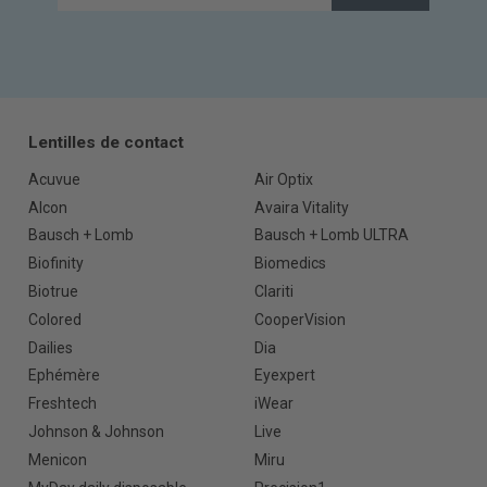
Lentilles de contact
Acuvue
Air Optix
Alcon
Avaira Vitality
Bausch + Lomb
Bausch + Lomb ULTRA
Biofinity
Biomedics
Biotrue
Clariti
Colored
CooperVision
Dailies
Dia
Ephémère
Eyexpert
Freshtech
iWear
Johnson & Johnson
Live
Menicon
Miru