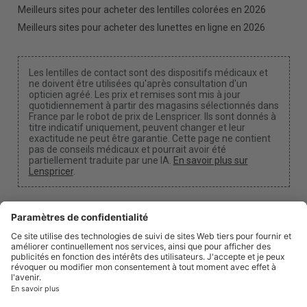
Meilleurs sites pour acheter des lentilles colorées en 2026
Meilleurs sites pour acheter des lunettes en ligne en 2026
Les lentilles de contact sont des dispositifs médicaux et
ne doivent être utilisées qu'après consultation d'un
opticien agréé. Les prix et remises sont mis à jour
quotidiennement à partir des magasins sélectionnés dans
France par le robot de prix de Lenspricer. Ils sont donnés à
titre indicatif uniquement, peuvent changer et leur
exactitude ne peut être garantie. Cette page ne contient
pas de conseils médicaux et pourrait avoir été
partiellement traduite par une IA.
En savoir plus sur
Lenspricer
.
Paramètres des cookies
Nous pouvons percevoir une commission si vous
utilisez l'un de nos liens pour effectuer un achat.