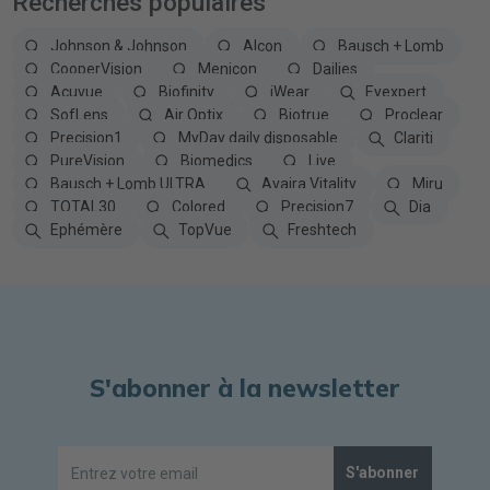
Recherches populaires
Johnson & Johnson
Alcon
Bausch + Lomb
CooperVision
Menicon
Dailies
Acuvue
Biofinity
iWear
Eyexpert
SofLens
Air Optix
Biotrue
Proclear
Precision1
MyDay daily disposable
Clariti
PureVision
Biomedics
Live
Bausch + Lomb ULTRA
Avaira Vitality
Miru
TOTAL30
Colored
Precision7
Dia
Ephémère
TopVue
Freshtech
S'abonner à la newsletter
S'abonner