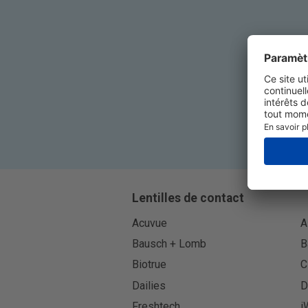
Lentilles de contact
Acuvue
A
Bausch + Lomb
B
Biotrue
C
Dailies
D
Freshtech
i