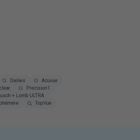
Dailies
Acuvue
clear
Precision1
usch + Lomb ULTRA
phémère
TopVue