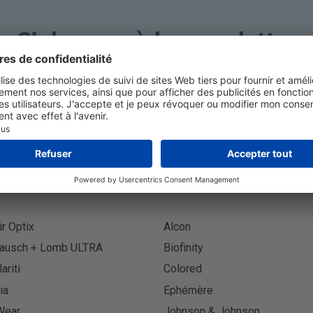
S'abonner à la newsletter
S'abon
ir Optix
Alcon
ausch + Lomb ULTRA
Biofinity
lariti
Colored
ia
Ephémère
Wear
Johnson & Johnson