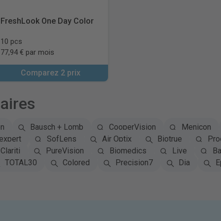
FreshLook One Day Color
10 pcs
77,94 € par mois
Comparez 2 prix
aires
on
Bausch + Lomb
CooperVision
Menicon
expert
SofLens
Air Optix
Biotrue
Pro
Clariti
PureVision
Biomedics
Live
Ba
TOTAL30
Colored
Precision7
Dia
E