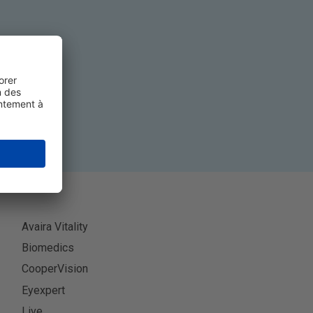
ner
Avaira Vitality
Biomedics
CooperVision
Eyexpert
Live