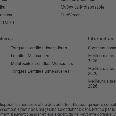
iru
MyDay daily disposable
roclear
PureVision
OTAL30
chères
Information
Toriques Lentilles Journalières
Comment comman
Lentilles Mensuelles
Meilleurs sites
2026
Multifocales Lentilles Mensuelles
Meilleurs sites
Toriques Lentilles Bimensuelles
2026
Meilleurs sites
2026
ispositifs médicaux et ne doivent être utilisées qu'après consult
ennement à partir des magasins sélectionnés dans France par le r
uement, peuvent changer et leur exactitude ne peut être garantie. 