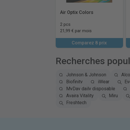
Air Optix Colors
2 pcs
21,99 € par mois
Comparez 8 prix
Recherches popul
Johnson & Johnson
Alc
Biofinity
iWear
Ey
MyDay daily disposable
Avaira Vitality
Miru
Freshtech