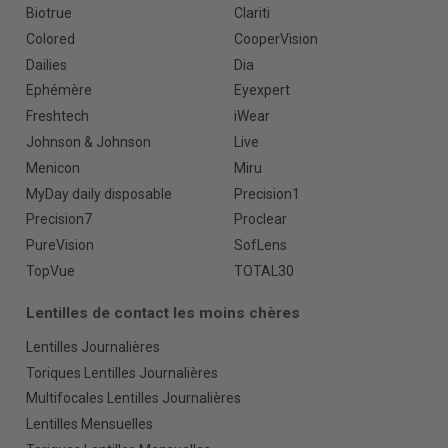
Biotrue
Clariti
Colored
CooperVision
Dailies
Dia
Ephémère
Eyexpert
Freshtech
iWear
Johnson & Johnson
Live
Menicon
Miru
MyDay daily disposable
Precision1
Precision7
Proclear
PureVision
SofLens
TopVue
TOTAL30
Lentilles de contact les moins chères
Lentilles Journalières
Toriques Lentilles Journalières
Multifocales Lentilles Journalières
Lentilles Mensuelles