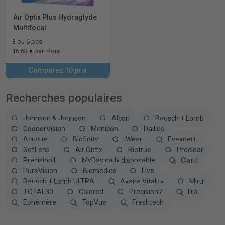
Air Optix Plus Hydraglyde
Multifocal
3 ou 6 pcs
16,63 € par mois
Comparez 10 prix
Recherches populaires
Johnson & Johnson
Alcon
Bausch + Lomb
CooperVision
Menicon
Dailies
Acuvue
Biofinity
iWear
Eyexpert
SofLens
Air Optix
Biotrue
Proclear
Precision1
MyDay daily disposable
Clariti
PureVision
Biomedics
Live
Bausch + Lomb ULTRA
Avaira Vitality
Miru
TOTAL30
Colored
Precision7
Dia
Ephémère
TopVue
Freshtech