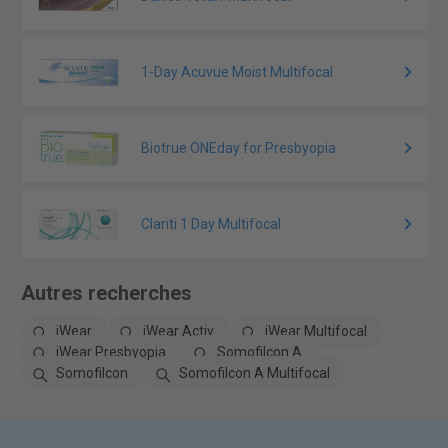
1-Day Acuvue Moist Multifocal
Biotrue ONEday for Presbyopia
Clariti 1 Day Multifocal
Autres recherches
iWear
iWear Activ
iWear Multifocal
iWear Presbyopia
Somofilcon A
Somofilcon
Somofilcon A Multifocal