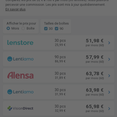
Comparez les prix de 52 € à 108 € par mois (60 lentilles). Nous pouvons
percevoir une commission. Les prix sont mis à jour quotidiennement.
En savoir plus
.
Afficher le prix pour
Tailles de boîtes
Mois
Boîte
30
90
51,98 €
30 pcs
25,99 €
par mois (60)
57,99 €
90 pcs
86,99 €
par mois (60)
63,78 €
30 pcs
31,89 €
par mois (60)
63,98 €
30 pcs
31,99 €
par mois (60)
65,98 €
30 pcs
32,99 €
par mois (60)