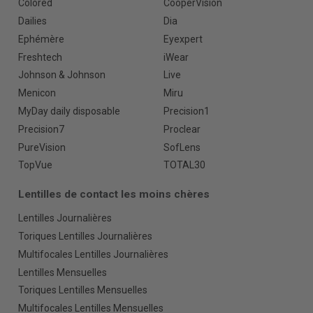
Colored
CooperVision
Dailies
Dia
Ephémère
Eyexpert
Freshtech
iWear
Johnson & Johnson
Live
Menicon
Miru
MyDay daily disposable
Precision1
Precision7
Proclear
PureVision
SofLens
TopVue
TOTAL30
Lentilles de contact les moins chères
Lentilles Journalières
Toriques Lentilles Journalières
Multifocales Lentilles Journalières
Lentilles Mensuelles
Toriques Lentilles Mensuelles
Multifocales Lentilles Mensuelles