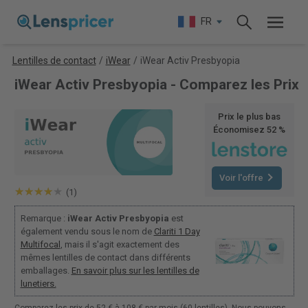
FR
Lentilles de contact
/
iWear
/
iWear Activ Presbyopia
iWear Activ Presbyopia - Comparez les Prix
Prix le plus bas
Économisez 52 %
Voir l'offre
(1)
Remarque :
iWear Activ Presbyopia
est
également vendu sous le nom de
Clariti 1 Day
Multifocal
, mais il s'agit exactement des
mêmes lentilles de contact dans différents
emballages.
En savoir plus sur les lentilles de
lunetiers.