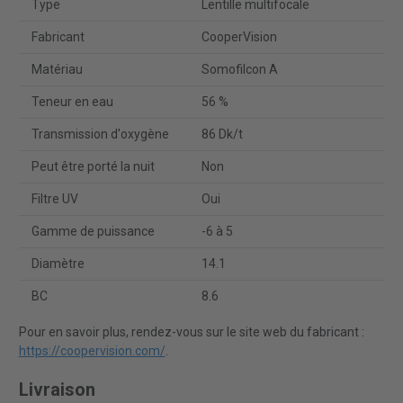
Type
Lentille multifocale
Fabricant
CooperVision
Matériau
Somofilcon A
Teneur en eau
56 %
Transmission d'oxygène
86 Dk/t
Peut être porté la nuit
Non
Filtre UV
Oui
Gamme de puissance
-6 à 5
Diamètre
14.1
BC
8.6
Pour en savoir plus, rendez-vous sur le site web du fabricant :
https://coopervision.com/
.
Livraison