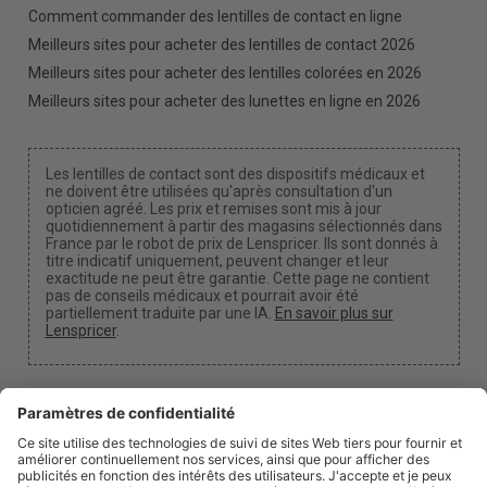
Comment commander des lentilles de contact en ligne
Meilleurs sites pour acheter des lentilles de contact 2026
Meilleurs sites pour acheter des lentilles colorées en 2026
Meilleurs sites pour acheter des lunettes en ligne en 2026
Les lentilles de contact sont des dispositifs médicaux et
ne doivent être utilisées qu'après consultation d'un
opticien agréé. Les prix et remises sont mis à jour
quotidiennement à partir des magasins sélectionnés dans
France par le robot de prix de Lenspricer. Ils sont donnés à
titre indicatif uniquement, peuvent changer et leur
exactitude ne peut être garantie. Cette page ne contient
pas de conseils médicaux et pourrait avoir été
partiellement traduite par une IA.
En savoir plus sur
Lenspricer
.
Paramètres des cookies