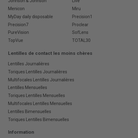
Johnson & Johnson
Live
Menicon
Miru
MyDay daily disposable
Precision1
Precision7
Proclear
PureVision
SofLens
TopVue
TOTAL30
Lentilles de contact les moins chères
Lentilles Journalières
Toriques Lentilles Journalières
Multifocales Lentilles Journalières
Lentilles Mensuelles
Toriques Lentilles Mensuelles
Multifocales Lentilles Mensuelles
Lentilles Bimensuelles
Toriques Lentilles Bimensuelles
Information