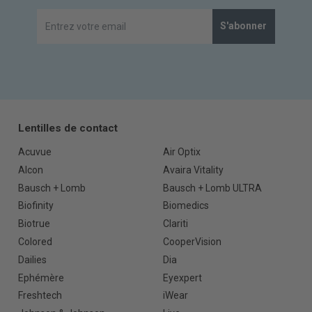
S'abonner
Lentilles de contact
Acuvue
Air Optix
Alcon
Avaira Vitality
Bausch + Lomb
Bausch + Lomb ULTRA
Biofinity
Biomedics
Biotrue
Clariti
Colored
CooperVision
Dailies
Dia
Ephémère
Eyexpert
Freshtech
iWear