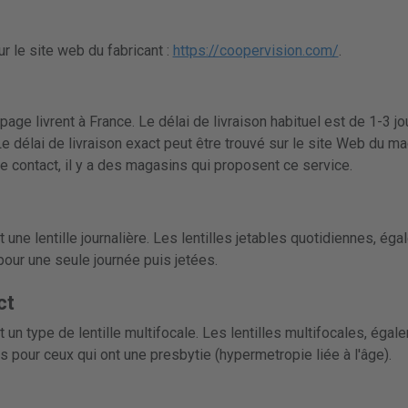
r le site web du fabricant :
https://coopervision.com/
.
page livrent à France. Le délai de livraison habituel est de 1-3 j
Le délai de livraison exact peut être trouvé sur le site Web du m
de contact, il y a des magasins qui proposent ce service.
t une lentille journalière. Les lentilles jetables quotidiennes, 
 pour une seule journée puis jetées.
ct
t un type de lentille multifocale. Les lentilles multifocales, ég
s pour ceux qui ont une presbytie (hypermetropie liée à l'âge).