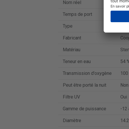
Nom réel
MyDa
Temps de port
Lent
Type
Lent
Fabricant
Coo
Matériau
Sten
Teneur en eau
54 
Transmission d'oxygène
100
Peut être porté la nuit
Non
Filtre UV
Oui
Gamme de puissance
-12 
Diamètre
14.2