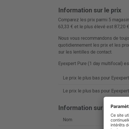
Information sur le prix
Comparez les prix parmi 5 magasins 
63,33 € et le plus élevé est 87,20
Nous vous recommandons de toujours
quotidiennement les prix et les pro
sur les lentilles de contact.
Eyexpert Pure (1 day multifocal) es
Le prix le plus bas pour Eyexpert 
Le prix le plus bas pour Eyexpert 
Information sur le produi
Nom
Eyex