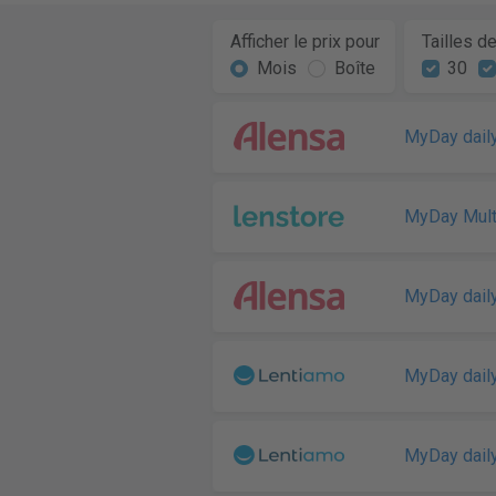
Afficher le prix pour
Tailles d
Mois
Boîte
30
MyDay daily
MyDay Mult
MyDay daily
MyDay daily
MyDay daily