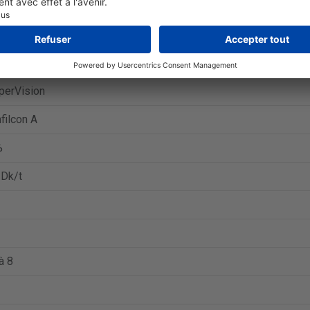
y daily disposable multifocal
ille journalière
ille multifocale
perVision
filcon A
%
 Dk/t
à 8