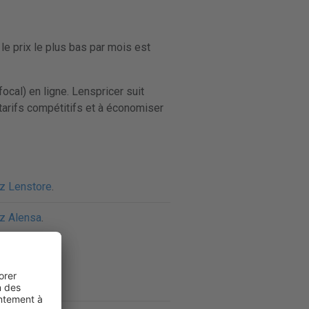
le prix le plus bas par mois est
cal) en ligne. Lenspricer suit
tarifs compétitifs et à économiser
ez Lenstore
.
ez Alensa
.