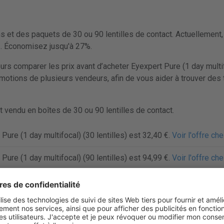
et des paquets de 30 ou 90 lentilles de contact. Actuellement, 
 €. Économisez jusqu'à 27%.
 comparer les prix avant d’acheter Eyexpert Pure (1 day multifo
motions de plusieurs vendeurs, afin de vous aider à trouver des 
t vendu en boîtes de 30 ou 90 lentilles de contact.
Pure (1 day multifocal) (30 lentilles) est 32,40 €.
Voir l'offre ch
Pure (1 day multifocal) (90 lentilles) est 94,99 €.
Voir l'offre ch
t
pert Pure (1 day multifocal)