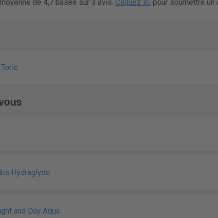
 moyenne de 4,7 basée sur 3 avis.
Cliquez ici
pour soumettre un a
Toric
vous
Plus Hydraglyde
Night and Day Aqua