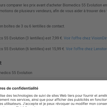
 comparer les prix avant d’acheter Biomedics 55 Evolution en l
motions de plusieurs vendeurs, afin de vous aider à trouver des 
 boîtes de 3 ou 6 lentilles de contact.
s 55 Evolution (3 lentilles) est 7,99 €.
Voir l'offre chez VisionDi
s 55 Evolution (6 lentilles) est 15,99 €.
Voir l'offre chez Lenstor
t
edics 55 Evolution
ille mensuelle
perVision
ilcon D