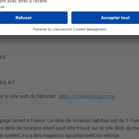
%
k/t
à 8
8.8, 8.9
r le site web du fabricant :
https://coopervision.com/
.
page livrent à France. Le délai de livraison habituel est de 1-3 j
Le délai de livraison exact peut être trouvé sur le site Web du m
de contact, il y a des magasins qui proposent ce service.