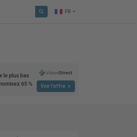
FR
x le plus bas
nomisez 65 %
Voir l'offre