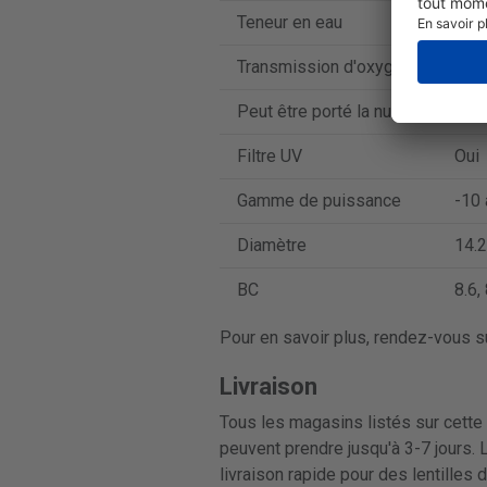
Teneur en eau
55 
Transmission d'oxygène
27 D
Peut être porté la nuit
Non
Filtre UV
Oui
Gamme de puissance
-10 
Diamètre
14.2
BC
8.6, 
Pour en savoir plus, rendez-vous su
Livraison
Tous les magasins listés sur cette 
peuvent prendre jusqu'à 3-7 jours. 
livraison rapide pour des lentilles 