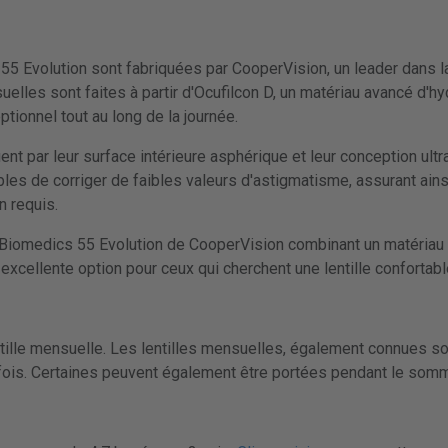
55 Evolution sont fabriquées par CooperVision, un leader dans la
uelles sont faites à partir d'Ocufilcon D, un matériau avancé d'h
tionnel tout au long de la journée.
nt par leur surface intérieure asphérique et leur conception ultr
ables de corriger de faibles valeurs d'astigmatisme, assurant ainsi
n requis.
t Biomedics 55 Evolution de CooperVision combinant un matériau d
xcellente option pour ceux qui cherchent une lentille confortable
tille mensuelle. Les lentilles mensuelles, également connues sou
 fois. Certaines peuvent également être portées pendant le somm