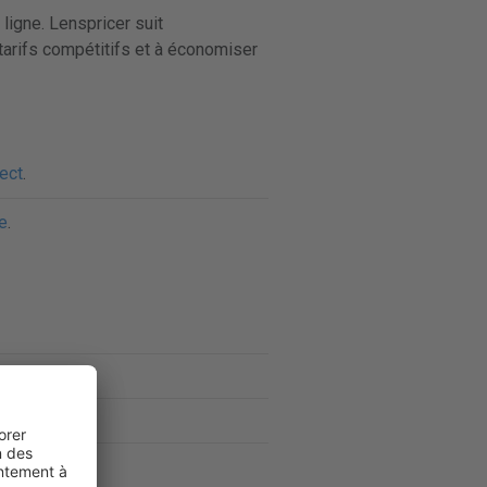
igne. Lenspricer suit
tarifs compétitifs et à économiser
rect
.
e
.