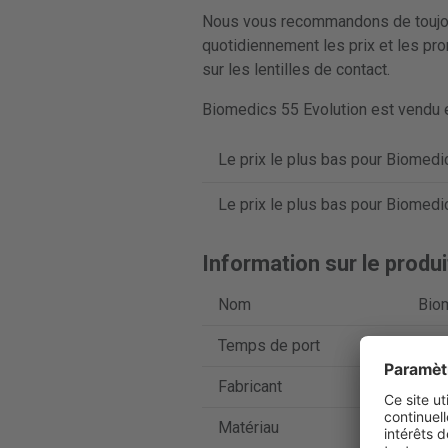
Nous vous recommandons de toujours
quotidiennement les prix et les pro
sur les lentilles de contact.
Biomedics 55 Evolution est vendu en
Le prix le plus bas pour Biomedic
Le prix le plus bas pour Biomedic
Information sur le produi
Nom
Biom
Temps de port
Lent
Fabricant
Coo
Matériau
Ocuf