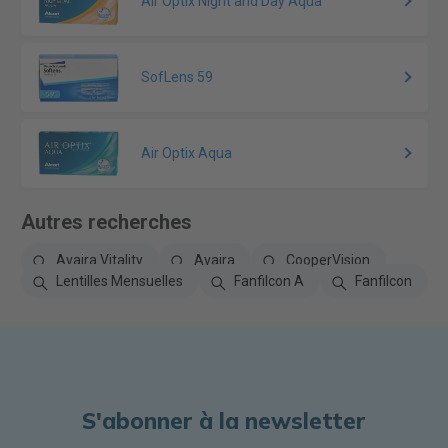
Air Optix Night and Day Aqua
SofLens 59
Air Optix Aqua
Autres recherches
Avaira Vitality
Avaira
CooperVision
Lentilles Mensuelles
Fanfilcon A
Fanfilcon
S'abonner à la newsletter