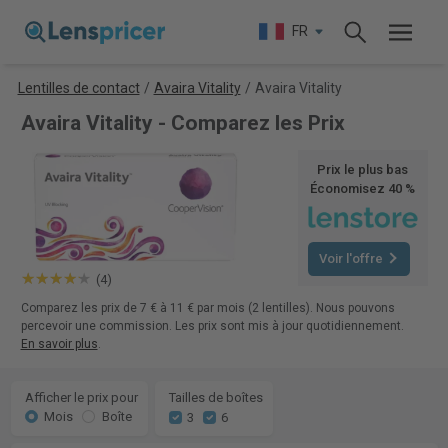
FR
Lentilles de contact
/
Avaira Vitality
/
Avaira Vitality
Avaira Vitality - Comparez les Prix
Prix le plus bas
Économisez 40 %
Voir l'offre
(4)
Comparez les prix de 7 € à 11 € par mois (2 lentilles). Nous pouvons
percevoir une commission. Les prix sont mis à jour quotidiennement.
En savoir plus
.
Afficher le prix pour
Tailles de boîtes
Mois
Boîte
3
6