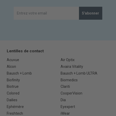
S'abonner
Lentilles de contact
Acuvue
Air Optix
Alcon
Avaira Vitality
Bausch + Lomb
Bausch + Lomb ULTRA
Biofinity
Biomedics
Biotrue
Clariti
Colored
CooperVision
Dailies
Dia
Ephémère
Eyexpert
Freshtech
iWear