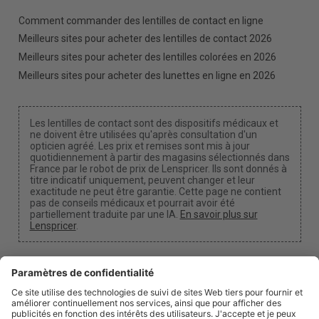
Comment commander des lentilles de contact en ligne
Meilleurs sites pour acheter des lentilles de contact 2026
Meilleurs sites pour acheter des lentilles colorées en 2026
Meilleurs sites pour acheter des lunettes en ligne en 2026
Les lentilles de contact sont des dispositifs médicaux et
ne doivent être utilisées qu'après consultation d'un
opticien agréé. Les prix et remises sont mis à jour
quotidiennement à partir des magasins sélectionnés dans
France par le robot de prix de Lenspricer. Ils sont donnés à
titre indicatif uniquement, peuvent changer et leur
exactitude ne peut être garantie. Cette page ne contient
pas de conseils médicaux et pourrait avoir été
partiellement traduite par une IA.
En savoir plus sur
Lenspricer
.
Paramètres des cookies