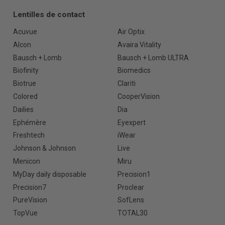
Lentilles de contact
Acuvue
Air Optix
Alcon
Avaira Vitality
Bausch + Lomb
Bausch + Lomb ULTRA
Biofinity
Biomedics
Biotrue
Clariti
Colored
CooperVision
Dailies
Dia
Ephémère
Eyexpert
Freshtech
iWear
Johnson & Johnson
Live
Menicon
Miru
MyDay daily disposable
Precision1
Precision7
Proclear
PureVision
SofLens
TopVue
TOTAL30