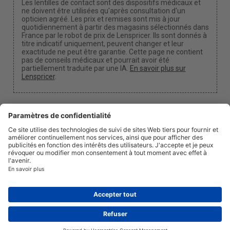
Les lentilles de contact sont des dispositifs médicaux et
ne doivent être utilisées qu'après consultation d'un
opticien agréé. Les prix et remises sont mis à jour
quotidiennement à partir des magasins sélectionnés dans
France par le robot de prix de Lenspricer. Ils sont donnés à
titre indicatif uniquement, peuvent changer et leur
exactitude ne peut être garantie. Cette page ne contient
pas de conseils médicaux et pourrait avoir été
partiellement traduite par une IA.
En savoir plus sur
Lenspricer
.
Paramètres des cookies
Nous pouvons percevoir une commission si vous
utilisez l'un de nos liens pour effectuer un achat.
À propos
Actualités
Information
Confidentialité
Légal
info@lenspricer.fr
FR
© 2026
Lenspricer
DK44428156